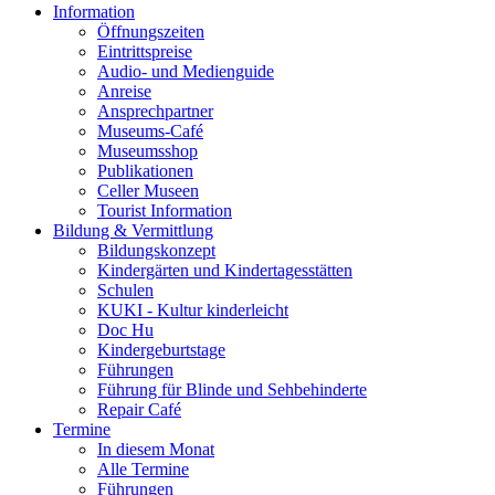
Information
Öffnungszeiten
Eintrittspreise
Audio- und Medienguide
Anreise
Ansprechpartner
Museums-Café
Museumsshop
Publikationen
Celler Museen
Tourist Information
Bildung & Vermittlung
Bildungskonzept
Kindergärten und Kindertagesstätten
Schulen
KUKI - Kultur kinderleicht
Doc Hu
Kindergeburtstage
Führungen
Führung für Blinde und Sehbehinderte
Repair Café
Termine
In diesem Monat
Alle Termine
Führungen